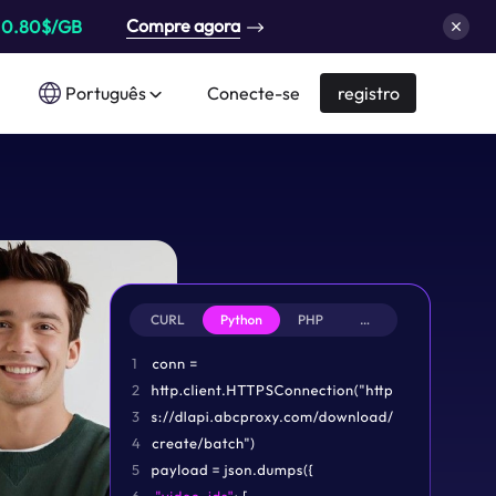
Compre agora
a
0.80$/GB
Português
Conecte-se
registro