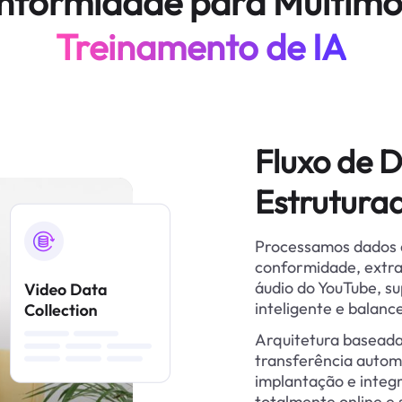
nformidade para Multimo
Treinamento de IA
Fluxo de 
Estrutura
Processamos dados d
conformidade, extr
áudio do YouTube, 
inteligente e balan
Arquitetura basead
transferência auto
implantação e integ
totalmente online e