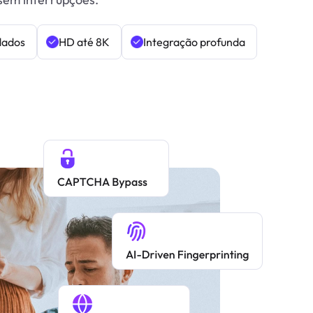
dados
HD até 8K
Integração profunda