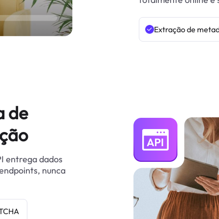
Extração de meta
a de
nção
PI entrega dados
 endpoints, nunca
PTCHA