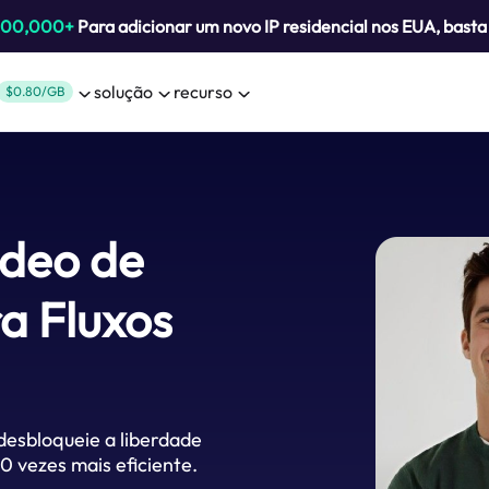
800,000+
Para adicionar um novo IP residencial nos EUA, bast
solução
recurso
$0.80/GB
ídeo de
a Fluxos
desbloqueie a liberdade
0 vezes mais eficiente.