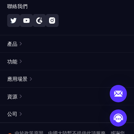
聯絡我們
產品
住宅代理
熱門
功能
無限住宅代理
免費代理列表
應用場景
靜態住宅代理
代理檢測工具
靜態數據中心代理
品牌保護
ISP代理
資源
長效ISP代理
市場網頁測試
CroxyProxy
文件
市場研究
網頁擷取 API
免費試用
公司
ProxySite
用戶指南
廣告驗證
SERP API
推廣返利
常見問題解答
由於政策原因，中國大陸暫不提供此項服務。感謝您