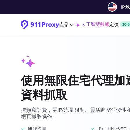
IP
人工智慧數據
產品
定價
$0.8
使用無限住宅代理加
資料抓取
按頻寬計費，零IP/流量限制。靈活調整並發性
網頁抓取操作。
無限流量
IP可用性>99