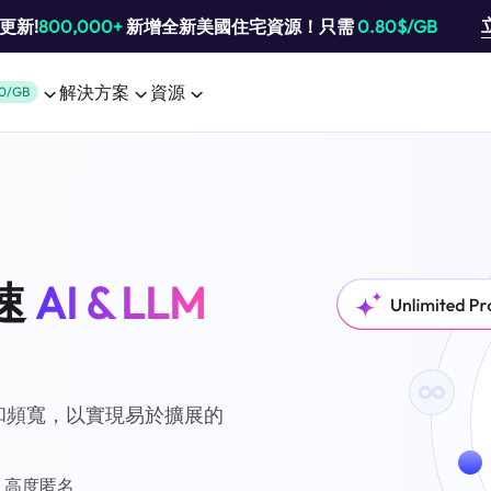
池更新!
800,000+
新增全新美國住宅資源！只需
0.80$/GB
解決方案
資源
0/GB
速
AI & LLM
和頻寬，以實現易於擴展的
%，高度匿名