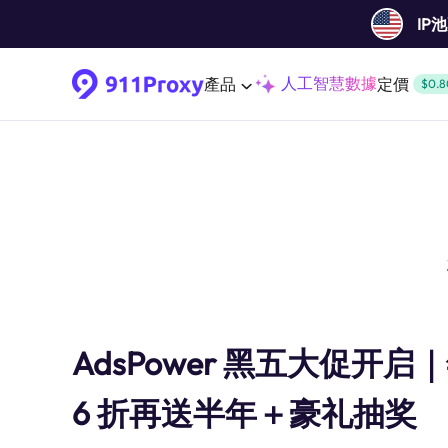
IP
人工智慧數據
產品
定價
$0.8
AdsPower 黑五大促开启
6 折再送半年＋豪礼抽奖