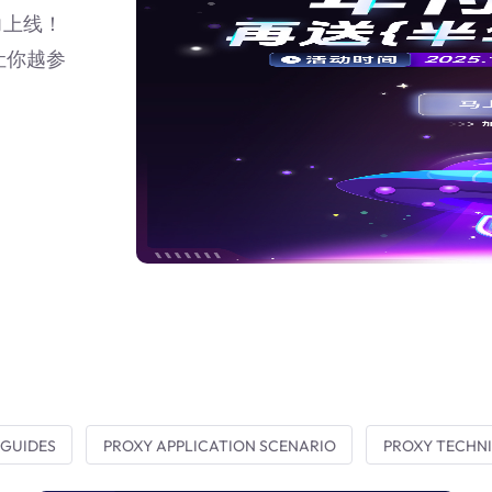
力上线！
让你越参
 GUIDES
PROXY APPLICATION SCENARIO
PROXY TECHNI