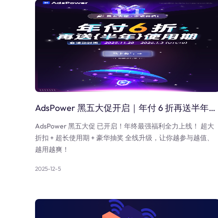
AdsPower 黑五大促开启｜年付 6 折再送半年＋豪礼抽奖
AdsPower 黑五大促 已开启！年终最强福利全力上线！ 超大
折扣 + 超长使用期 + 豪华抽奖 全线升级，让你越参与越值、
越用越爽！
2025-12-5