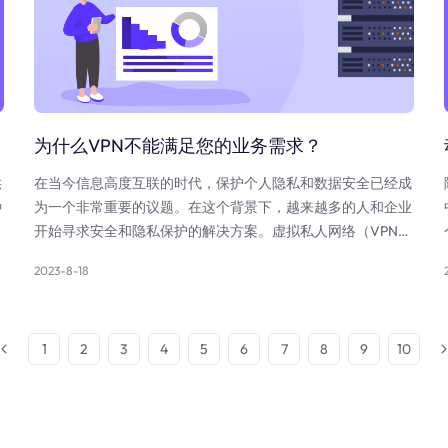
为什么VPN不能满足您的业务需求？
供
在当今信息高度互联的时代，保护个人隐私和数据安全已经成
种
为一个非常重要的议题。在这个背景下，越来越多的人和企业
基
开始寻求安全和隐私保护的解决方案。虚拟私人网络（VPN）
作为一种常见的工具，旨在提供加密的连接，以保护用户的在
2023-8-18
线隐私和数据安全。然而，尽管VPN在某些情况下是有效的，
但它并不总是适合每个人的业务需求。特别是在一些需要更高
度的匿名性、稳定性和多功能性的场景下，住宅代理可能是更
1
2
3
4
5
6
7
8
9
10
好的选择。