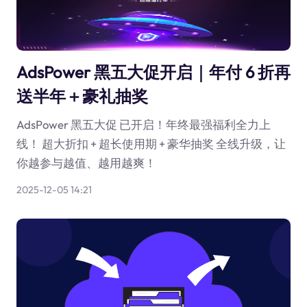
AdsPower 黑五大促开启｜年付 6 折再
送半年＋豪礼抽奖
AdsPower 黑五大促 已开启！年终最强福利全力上
线！ 超大折扣 + 超长使用期 + 豪华抽奖 全线升级，让
你越参与越值、越用越爽！
2025-12-05 14:21