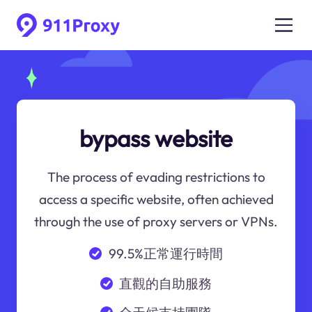
bypass website
The process of evading restrictions to
access a specific website, often achieved
through the use of proxy servers or VPNs.
99.5%正常運行時間
直觀的自助服務