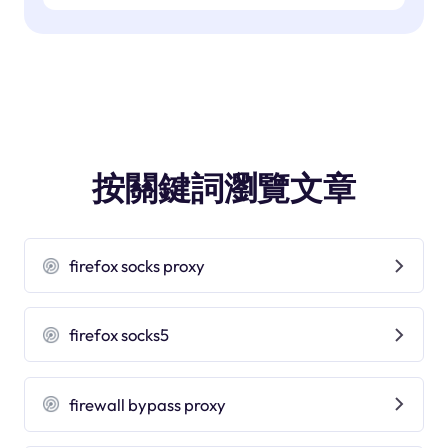
按關鍵詞瀏覽文章
firefox socks proxy
firefox socks5
firewall bypass proxy