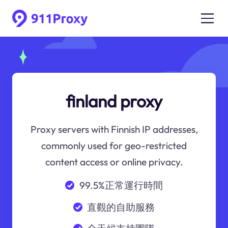
finland proxy
Proxy servers with Finnish IP addresses,
commonly used for geo-restricted
content access or online privacy.
99.5%正常運行時間
直觀的自助服務