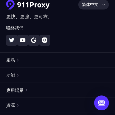
繁体中文
更快、更強、更可靠。
聯絡我們
產品
住宅代理
熱門
功能
無限住宅代理
免費代理列表
應用場景
靜態住宅代理
代理檢測工具
靜態數據中心代理
品牌保護
ISP代理
資源
長效ISP代理
市場網頁測試
CroxyProxy