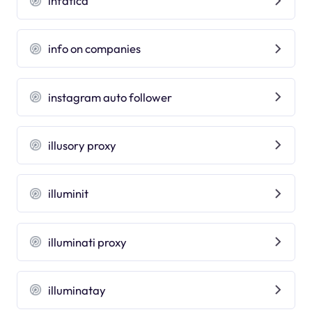
infatica
info on companies
instagram auto follower
illusory proxy
illuminit
illuminati proxy
illuminatay