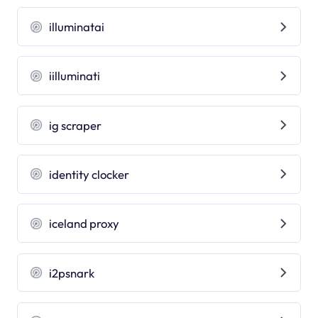
illuminatai
iilluminati
ig scraper
identity clocker
iceland proxy
i2psnark