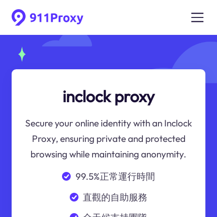
inclock proxy
Secure your online identity with an Inclock
Proxy, ensuring private and protected
browsing while maintaining anonymity.
99.5%正常運行時間
直觀的自助服務