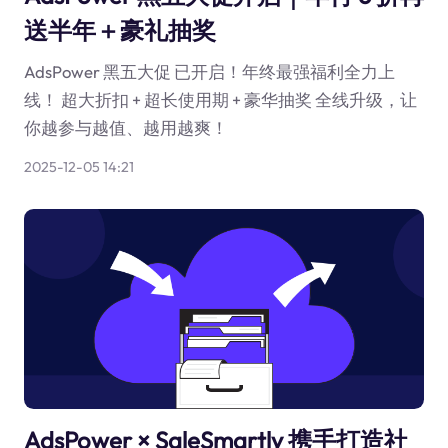
送半年＋豪礼抽奖
AdsPower 黑五大促 已开启！年终最强福利全力上
线！ 超大折扣 + 超长使用期 + 豪华抽奖 全线升级，让
你越参与越值、越用越爽！
2025-12-05 14:21
AdsPower × SaleSmartly 携手打造社