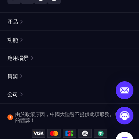
產品
住宅代理
熱門
功能
無限住宅代理
免費代理列表
應用場景
靜態住宅代理
代理檢測工具
靜態數據中心代理
品牌保護
ISP代理
資源
長效ISP代理
市場網頁測試
CroxyProxy
文件
市場研究
網頁擷取 API
免費試用
公司
ProxySite
用戶指南
廣告驗證
SERP API
推廣返利
常見問題解答
由於政策原因，中國大陸暫不提供此項服務。感謝您
爬行和索引
視頻下載 API
企業服務
的體諒！
位置
查看所有使用案例
反洗錢合規計劃
博客