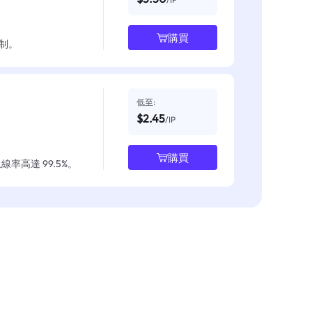
購買
制。
低至:
$2.45
/IP
購買
率高達 99.5%。