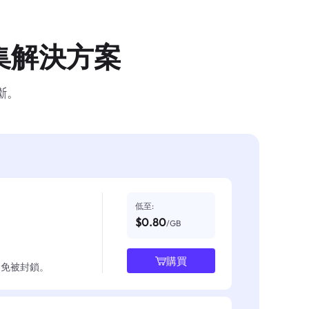
集解決方案
斷。
低至:
$0.80
/GB
購買
並避免被封鎖。