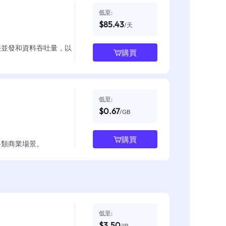
低至:
$85.43
/天
整並發和資料吞吐量，以
購買
低至:
$0.67
/GB
購買
各類商業場景。
低至:
$3.50
/IP