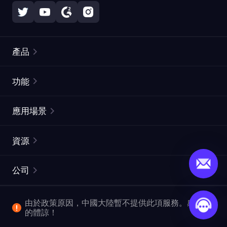
產品
住宅代理
熱門
功能
無限住宅代理
免費代理列表
應用場景
靜態住宅代理
代理檢測工具
靜態數據中心代理
品牌保護
ISP代理
資源
長效ISP代理
市場網頁測試
CroxyProxy
文件
市場研究
網頁擷取 API
免費試用
公司
ProxySite
用戶指南
廣告驗證
SERP API
推廣返利
常見問題解答
由於政策原因，中國大陸暫不提供此項服務。感謝您
爬行和索引
視頻下載 API
企業服務
的體諒！
位置
查看所有使用案例