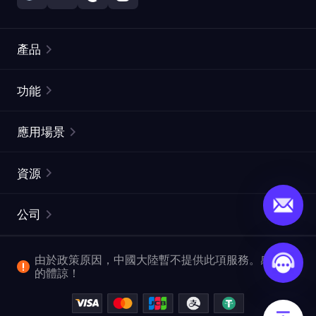
產品
住宅代理
熱門
功能
無限住宅代理
免費代理列表
應用場景
靜態住宅代理
代理檢測工具
靜態數據中心代理
品牌保護
ISP代理
資源
長效ISP代理
市場網頁測試
CroxyProxy
文件
市場研究
網頁擷取 API
免費試用
公司
ProxySite
用戶指南
廣告驗證
SERP API
推廣返利
常見問題解答
由於政策原因，中國大陸暫不提供此項服務。感謝您
爬行和索引
視頻下載 API
企業服務
的體諒！
位置
查看所有使用案例
反洗錢合規計劃
博客