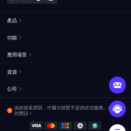
產品
住宅代理
熱門
功能
無限住宅代理
免費代理列表
應用場景
靜態住宅代理
代理檢測工具
靜態數據中心代理
品牌保護
ISP代理
資源
長效ISP代理
市場網頁測試
CroxyProxy
文件
市場研究
網頁擷取 API
免費試用
公司
ProxySite
用戶指南
廣告驗證
SERP API
推廣返利
常見問題解答
由於政策原因，中國大陸暫不提供此項服務。感謝您
爬行和索引
視頻下載 API
企業服務
的體諒！
位置
查看所有使用案例
反洗錢合規計劃
博客