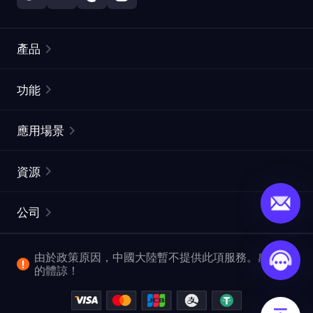
產品
住宅代理
熱門
功能
無限住宅代理
免費代理列表
應用場景
靜態住宅代理
代理檢測工具
靜態數據中心代理
品牌保護
ISP代理
資源
長效ISP代理
市場網頁測試
CroxyProxy
文件
市場研究
網頁擷取 API
免費試用
公司
ProxySite
用戶指南
廣告驗證
SERP API
推廣返利
常見問題解答
由於政策原因，中國大陸暫不提供此項服務。感謝您
爬行和索引
視頻下載 API
企業服務
的體諒！
位置
查看所有使用案例
反洗錢合規計劃
博客