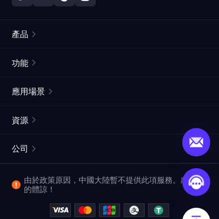
產品
住宅代理
熱門
功能
無限住宅代理
免費代理列表
應用場景
靜態住宅代理
代理檢測工具
靜態數據中心代理
品牌保護
ISP代理
資源
長效ISP代理
市場網頁測試
CroxyProxy
文件
市場研究
網頁擷取 API
免費試用
公司
ProxySite
用戶指南
廣告驗證
SERP API
推廣返利
常見問題解答
由於政策原因，中國大陸暫不提供此項服務。感謝您
爬行和索引
視頻下載 API
企業服務
的體諒！
位置
查看所有使用案例
反洗錢合規計劃
博客