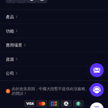
產品
住宅代理
熱門
功能
無限住宅代理
免費代理列表
應用場景
靜態住宅代理
代理檢測工具
靜態數據中心代理
品牌保護
ISP代理
資源
長效ISP代理
市場網頁測試
CroxyProxy
文件
市場研究
網頁擷取 API
免費試用
公司
ProxySite
用戶指南
廣告驗證
SERP API
推廣返利
常見問題解答
由於政策原因，中國大陸暫不提供此項服務。感謝您
爬行和索引
視頻下載 API
企業服務
的體諒！
位置
查看所有使用案例
反洗錢合規計劃
博客