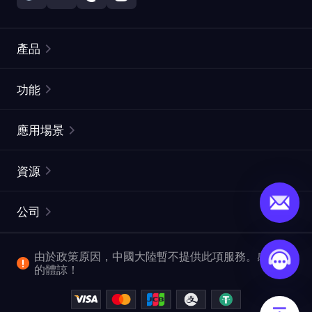
產品
住宅代理
熱門
功能
無限住宅代理
免費代理列表
應用場景
靜態住宅代理
代理檢測工具
靜態數據中心代理
品牌保護
ISP代理
資源
長效ISP代理
市場網頁測試
CroxyProxy
文件
市場研究
網頁擷取 API
免費試用
公司
ProxySite
用戶指南
廣告驗證
SERP API
推廣返利
常見問題解答
由於政策原因，中國大陸暫不提供此項服務。感謝您
爬行和索引
視頻下載 API
企業服務
的體諒！
位置
查看所有使用案例
反洗錢合規計劃
博客