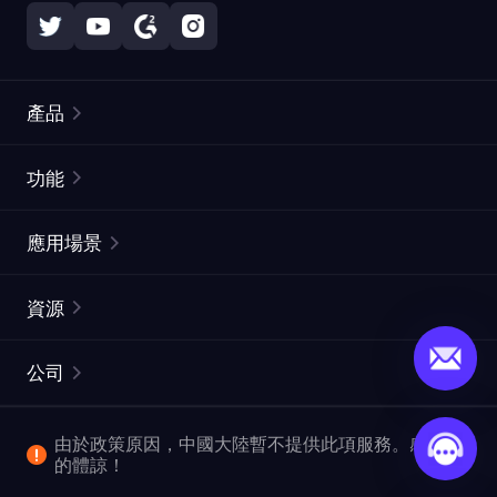
產品
住宅代理
熱門
功能
無限住宅代理
免費代理列表
應用場景
靜態住宅代理
代理檢測工具
靜態數據中心代理
品牌保護
ISP代理
資源
長效ISP代理
市場網頁測試
CroxyProxy
文件
市場研究
網頁擷取 API
免費試用
公司
ProxySite
用戶指南
廣告驗證
SERP API
推廣返利
常見問題解答
由於政策原因，中國大陸暫不提供此項服務。感謝您
爬行和索引
視頻下載 API
企業服務
的體諒！
位置
查看所有使用案例