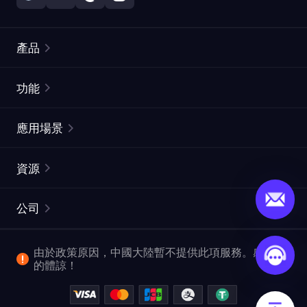
產品
住宅代理
熱門
功能
無限住宅代理
免費代理列表
應用場景
靜態住宅代理
代理檢測工具
靜態數據中心代理
品牌保護
ISP代理
資源
長效ISP代理
市場網頁測試
CroxyProxy
文件
市場研究
網頁擷取 API
免費試用
公司
ProxySite
用戶指南
廣告驗證
SERP API
推廣返利
常見問題解答
由於政策原因，中國大陸暫不提供此項服務。感謝您
爬行和索引
視頻下載 API
企業服務
的體諒！
位置
查看所有使用案例
反洗錢合規計劃
博客