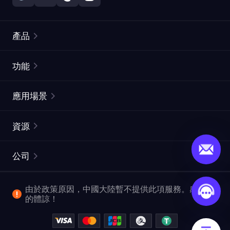
產品
住宅代理
熱門
功能
無限住宅代理
免費代理列表
應用場景
靜態住宅代理
代理檢測工具
靜態數據中心代理
品牌保護
ISP代理
資源
長效ISP代理
市場網頁測試
CroxyProxy
文件
市場研究
網頁擷取 API
免費試用
公司
ProxySite
用戶指南
廣告驗證
SERP API
推廣返利
常見問題解答
由於政策原因，中國大陸暫不提供此項服務。感謝您
爬行和索引
視頻下載 API
企業服務
的體諒！
位置
查看所有使用案例
反洗錢合規計劃
博客