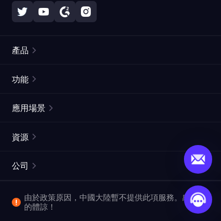
產品
住宅代理
熱門
功能
無限住宅代理
免費代理列表
應用場景
靜態住宅代理
代理檢測工具
靜態數據中心代理
品牌保護
ISP代理
資源
長效ISP代理
市場網頁測試
CroxyProxy
文件
市場研究
網頁擷取 API
免費試用
公司
ProxySite
用戶指南
廣告驗證
SERP API
推廣返利
常見問題解答
由於政策原因，中國大陸暫不提供此項服務。感謝您
爬行和索引
視頻下載 API
企業服務
的體諒！
位置
查看所有使用案例