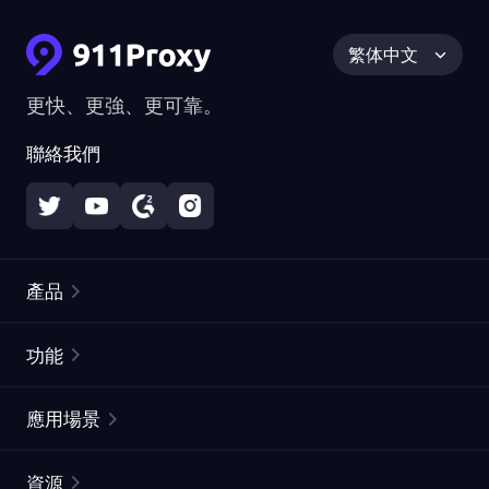
繁体中文
更快、更強、更可靠。
聯絡我們
產品
住宅代理
熱門
功能
無限住宅代理
免費代理列表
應用場景
靜態住宅代理
代理檢測工具
靜態數據中心代理
品牌保護
ISP代理
資源