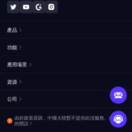
產品
住宅代理
熱門
功能
無限住宅代理
免費代理列表
應用場景
靜態住宅代理
代理檢測工具
靜態數據中心代理
品牌保護
ISP代理
資源
長效ISP代理
市場網頁測試
CroxyProxy
文件
市場研究
網頁擷取 API
免費試用
公司
ProxySite
用戶指南
廣告驗證
SERP API
推廣返利
常見問題解答
由於政策原因，中國大陸暫不提供此項服務。感謝您
爬行和索引
視頻下載 API
企業服務
的體諒！
位置
查看所有使用案例