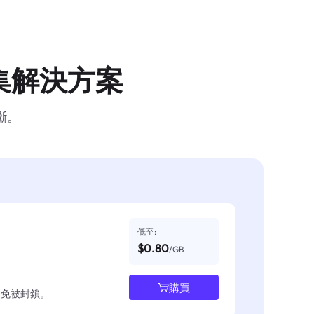
集解決方案
斷。
低至:
$0.80
/GB
購買
並避免被封鎖。