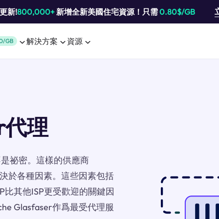
池更新!
800,000+
新增全新美國住宅資源！只需
0.80$/GB
解決方案
資源
0/GB
ser代理
不是祕密。這樣的供應商
好，這取決於各種因素。這些因素包括
P比其他ISP更受歡迎的關鍵因
 Glasfaser作爲最受代理服