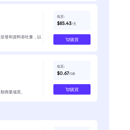
低至:
$85.43
/天
整並發和資料吞吐量，以
購買
低至:
$0.67
/GB
購買
各類商業場景。