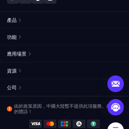
產品
住宅代理
熱門
功能
無限住宅代理
免費代理列表
應用場景
靜態住宅代理
代理檢測工具
靜態數據中心代理
品牌保護
ISP代理
資源
長效ISP代理
市場網頁測試
CroxyProxy
文件
市場研究
網頁擷取 API
免費試用
公司
ProxySite
用戶指南
廣告驗證
SERP API
推廣返利
常見問題解答
由於政策原因，中國大陸暫不提供此項服務。感謝您
爬行和索引
視頻下載 API
企業服務
的體諒！
位置
查看所有使用案例
反洗錢合規計劃
博客