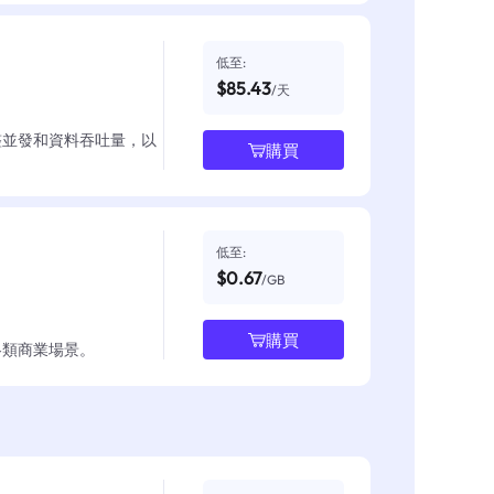
低至:
$85.43
/天
整並發和資料吞吐量，以
購買
低至:
$0.67
/GB
購買
各類商業場景。