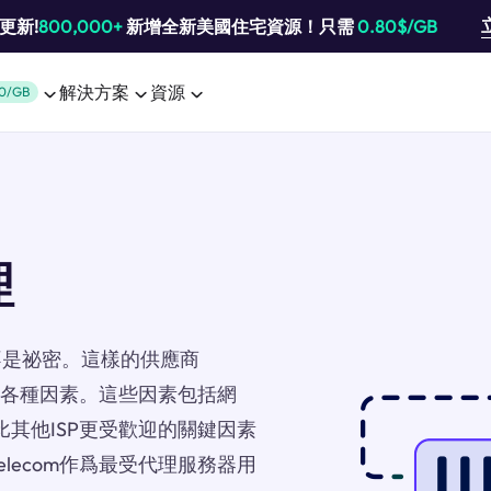
池更新!
800,000+
新增全新美國住宅資源！只需
0.80$/GB
解決方案
資源
0/GB
理
不是祕密。這樣的供應商
取決於各種因素。這些因素包括網
比其他ISP更受歡迎的關鍵因素
elecom作爲最受代理服務器用