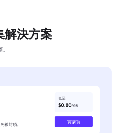
集解決方案
斷。
低至:
$0.80
/GB
購買
並避免被封鎖。