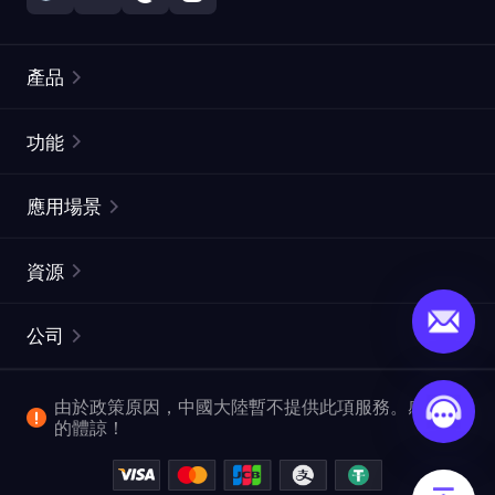
產品
住宅代理
熱門
功能
無限住宅代理
免費代理列表
應用場景
靜態住宅代理
代理檢測工具
靜態數據中心代理
品牌保護
ISP代理
資源
長效ISP代理
市場網頁測試
CroxyProxy
文件
市場研究
網頁擷取 API
免費試用
公司
ProxySite
用戶指南
廣告驗證
SERP API
推廣返利
常見問題解答
由於政策原因，中國大陸暫不提供此項服務。感謝您
爬行和索引
視頻下載 API
企業服務
的體諒！
位置
查看所有使用案例
反洗錢合規計劃
博客