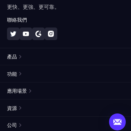
更快、更強、更可靠。
聯絡我們
產品
住宅代理
熱門
功能
無限住宅代理
免費代理列表
應用場景
靜態住宅代理
代理檢測工具
靜態數據中心代理
品牌保護
ISP代理
資源
長效ISP代理
市場網頁測試
CroxyProxy
文件
市場研究
網頁擷取 API
免費試用
公司
ProxySite
用戶指南