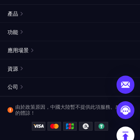
產品
住宅代理
熱門
功能
無限住宅代理
免費代理列表
應用場景
靜態住宅代理
代理檢測工具
靜態數據中心代理
品牌保護
ISP代理
資源
長效ISP代理
市場網頁測試
CroxyProxy
文件
市場研究
網頁擷取 API
免費試用
公司
ProxySite
用戶指南
廣告驗證
SERP API
推廣返利
常見問題解答
由於政策原因，中國大陸暫不提供此項服務。感謝您
爬行和索引
視頻下載 API
企業服務
的體諒！
位置
查看所有使用案例
反洗錢合規計劃
博客
退款政策