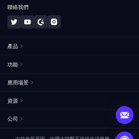
聯絡我們
產品
住宅代理
熱門
功能
無限住宅代理
免費代理列表
應用場景
靜態住宅代理
代理檢測工具
靜態數據中心代理
品牌保護
ISP代理
資源
長效ISP代理
市場網頁測試
CroxyProxy
文件
市場研究
網頁擷取 API
免費試用
公司
ProxySite
用戶指南
廣告驗證
SERP API
推廣返利
常見問題解答
由於政策原因，中國大陸暫不提供此項服務。感謝您