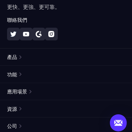
更快、更強、更可靠。
聯絡我們
產品
住宅代理
熱門
功能
無限住宅代理
免費代理列表
應用場景
靜態住宅代理
代理檢測工具
靜態數據中心代理
品牌保護
ISP代理
資源
長效ISP代理
市場網頁測試
CroxyProxy
文件
市場研究
網頁擷取 API
免費試用
公司
ProxySite
用戶指南