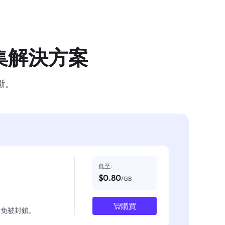
集解決方案
斷。
低至:
$0.80
/GB
購買
並避免被封鎖。