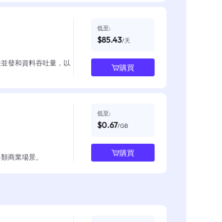
低至:
$85.43
/天
整並發和資料吞吐量，以
購買
低至:
$0.67
/GB
購買
各類商業場景。