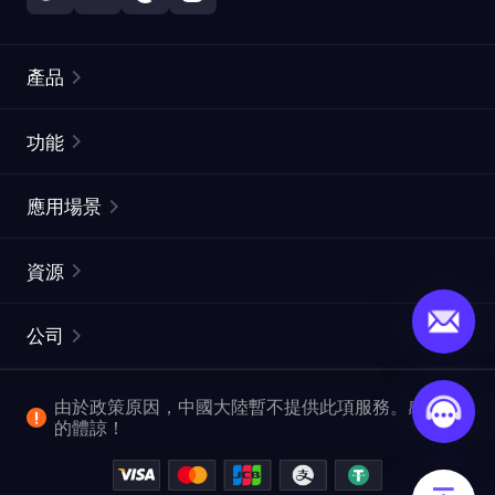
產品
住宅代理
熱門
功能
無限住宅代理
免費代理列表
應用場景
靜態住宅代理
代理檢測工具
靜態數據中心代理
品牌保護
ISP代理
資源
長效ISP代理
市場網頁測試
CroxyProxy
文件
市場研究
網頁擷取 API
免費試用
公司
ProxySite
用戶指南
廣告驗證
SERP API
推廣返利
常見問題解答
由於政策原因，中國大陸暫不提供此項服務。感謝您
爬行和索引
視頻下載 API
企業服務
的體諒！
位置
查看所有使用案例
反洗錢合規計劃
博客