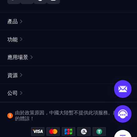
產品
住宅代理
熱門
功能
無限住宅代理
免費代理列表
應用場景
靜態住宅代理
代理檢測工具
靜態數據中心代理
品牌保護
ISP代理
資源
長效ISP代理
市場網頁測試
CroxyProxy
文件
市場研究
網頁擷取 API
免費試用
公司
ProxySite
用戶指南
廣告驗證
SERP API
推廣返利
常見問題解答
由於政策原因，中國大陸暫不提供此項服務。感謝您
爬行和索引
視頻下載 API
企業服務
的體諒！
位置
查看所有使用案例
反洗錢合規計劃
博客