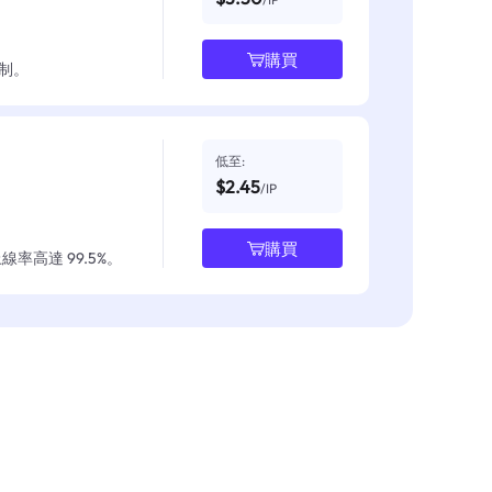
購買
制。
低至:
$2.45
/IP
購買
率高達 99.5%。