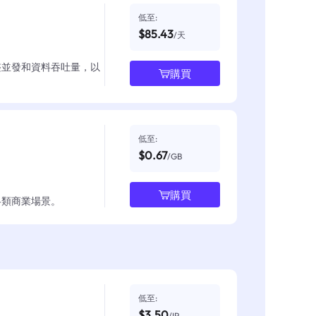
低至:
$85.43
/天
整並發和資料吞吐量，以
購買
低至:
$0.67
/GB
購買
各類商業場景。
低至:
$3.50
/IP