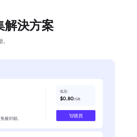
集解決方案
斷。
低至:
$0.80
/GB
購買
並避免被封鎖。