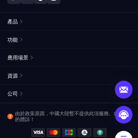
產品
住宅代理
熱門
功能
無限住宅代理
免費代理列表
應用場景
靜態住宅代理
代理檢測工具
靜態數據中心代理
品牌保護
ISP代理
資源
長效ISP代理
市場網頁測試
CroxyProxy
文件
市場研究
網頁擷取 API
免費試用
公司
ProxySite
用戶指南
廣告驗證
SERP API
推廣返利
常見問題解答
由於政策原因，中國大陸暫不提供此項服務。感謝您
爬行和索引
視頻下載 API
企業服務
的體諒！
位置
查看所有使用案例
反洗錢合規計劃
博客