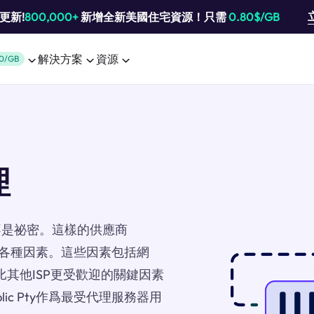
池更新!
800,000+
新增全新美國住宅資源！只需
0.80$/GB
解決方案
資源
0/GB
理
不是祕密。這樣的供應商
取決於各種因素。這些因素包括網
比其他ISP更受歡迎的關鍵因素
ic Pty作爲最受代理服務器用