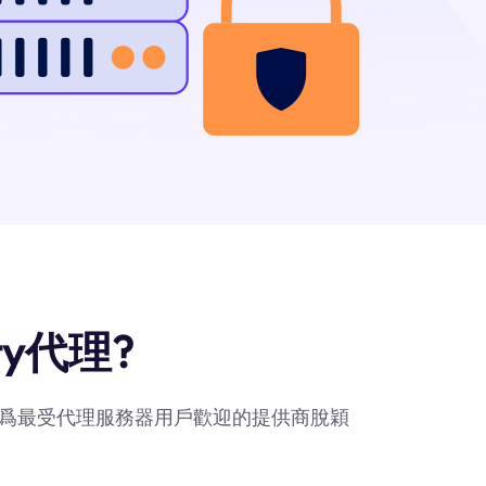
ty代理?
ty作爲最受代理服務器用戶歡迎的提供商脫穎