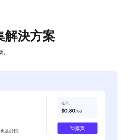
集解決方案
斷。
低至:
$0.80
/GB
購買
並避免被封鎖。