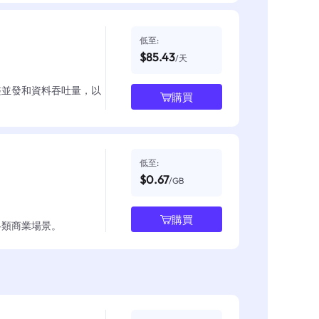
低至:
$85.43
/天
整並發和資料吞吐量，以
購買
低至:
$0.67
/GB
購買
各類商業場景。