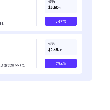
低至:
$3.50
/IP
購買
制。
低至:
$2.45
/IP
購買
率高達 99.5%。