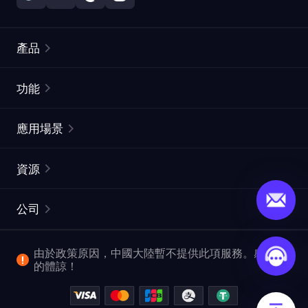
產品
住宅代理
熱門
功能
無限住宅代理
免費代理列表
應用場景
靜態住宅代理
代理檢測工具
靜態數據中心代理
品牌保護
ISP代理
資源
長效ISP代理
市場網頁測試
CroxyProxy
文件
市場研究
網頁擷取 API
免費試用
公司
ProxySite
用戶指南
廣告驗證
SERP API
推廣返利
常見問題解答
由於政策原因，中國大陸暫不提供此項服務。感謝您
爬行和索引
視頻下載 API
企業服務
的體諒！
位置
查看所有使用案例
反洗錢合規計劃
博客