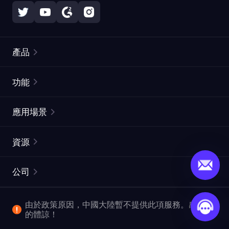
產品
住宅代理
熱門
功能
無限住宅代理
免費代理列表
應用場景
靜態住宅代理
代理檢測工具
靜態數據中心代理
品牌保護
ISP代理
資源
長效ISP代理
市場網頁測試
CroxyProxy
文件
市場研究
網頁擷取 API
免費試用
公司
ProxySite
用戶指南
廣告驗證
SERP API
推廣返利
常見問題解答
由於政策原因，中國大陸暫不提供此項服務。感謝您
爬行和索引
視頻下載 API
企業服務
的體諒！
位置
查看所有使用案例