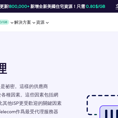
池更新!
800,000+
新增全新美國住宅資源！只需
0.80$/GB
解決方案
資源
0/GB
代理
不是祕密。這樣的供應商
取決於各種因素。這些因素包括網
比其他ISP更受歡迎的關鍵因素
elecom作爲最受代理服務器