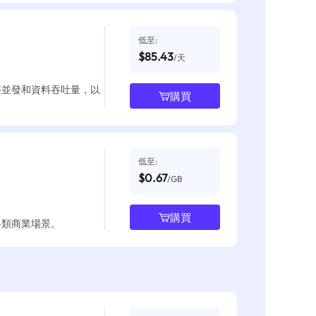
低至:
$85.43
/天
整並發和資料吞吐量，以
購買
低至:
$0.67
/GB
購買
各類商業場景。