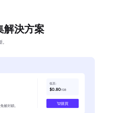
集解決方案
斷。
低至:
$0.80
/GB
購買
並避免被封鎖。