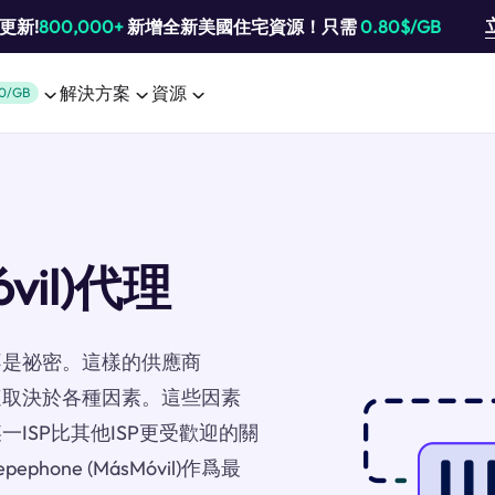
池更新!
800,000+
新增全新美國住宅資源！只需
0.80$/GB
解決方案
資源
0/GB
óvil)代理
不是祕密。這樣的供應商
更好，這取決於各種因素。這些因素
ISP比其他ISP更受歡迎的關
ne (MásMóvil)作爲最