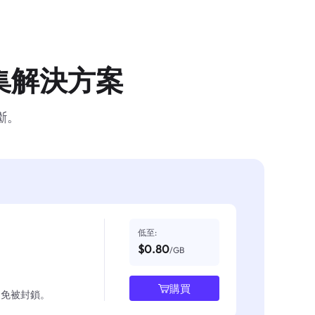
集解決方案
斷。
低至:
$0.80
/GB
購買
並避免被封鎖。