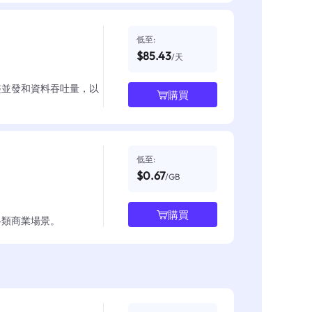
低至:
$85.43
/天
整並發和資料吞吐量，以
購買
低至:
$0.67
/GB
購買
各類商業場景。