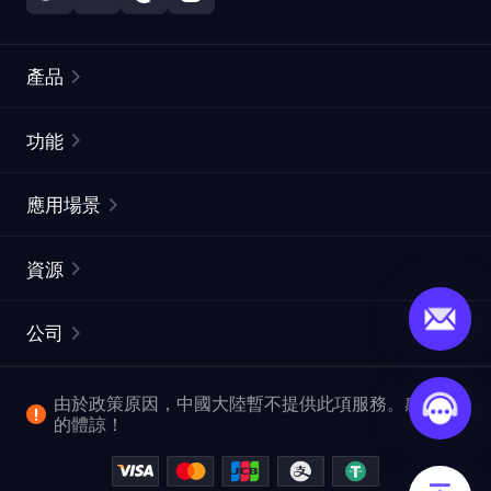
產品
住宅代理
熱門
功能
無限住宅代理
免費代理列表
應用場景
靜態住宅代理
代理檢測工具
靜態數據中心代理
品牌保護
ISP代理
資源
長效ISP代理
市場網頁測試
CroxyProxy
文件
市場研究
網頁擷取 API
免費試用
公司
ProxySite
用戶指南
廣告驗證
SERP API
推廣返利
常見問題解答
由於政策原因，中國大陸暫不提供此項服務。感謝您
爬行和索引
視頻下載 API
企業服務
的體諒！
位置
查看所有使用案例
反洗錢合規計劃
博客