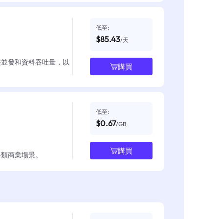
低至:
$85.43
/天
整並發和資料吞吐量，以
購買
低至:
$0.67
/GB
購買
各類商業場景。