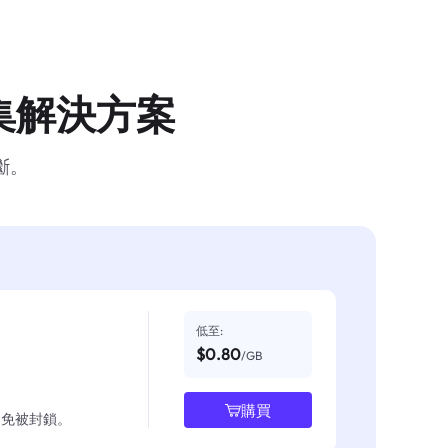
集解決方案
斷。
低至:
$0.80
/GB
購買
並避免被封鎖。