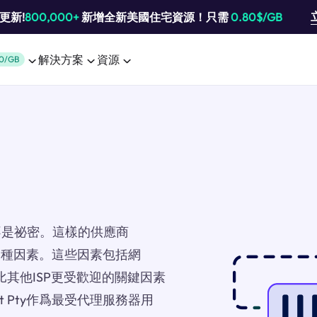
池更新!
800,000+
新增全新美國住宅資源！只需
0.80$/GB
解決方案
資源
0/GB
不是祕密。這樣的供應商
決於各種因素。這些因素包括網
比其他ISP更受歡迎的關鍵因素
t Pty作爲最受代理服務器用