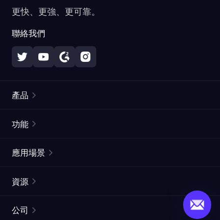
更快、更強、更可靠。
聯絡我們
產品
住宅代理
熱門
功能
無限住宅代理
免費代理列表
應用場景
靜態住宅代理
代理檢測工具
靜態數據中心代理
品牌保護
ISP代理
資源
長效ISP代理
市場網頁測試
CroxyProxy
文件
市場研究
網頁擷取 API
免費試用
公司
ProxySite
用戶指南