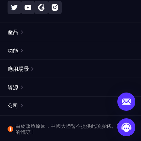
產品
住宅代理
熱門
功能
無限住宅代理
免費代理列表
應用場景
靜態住宅代理
代理檢測工具
靜態數據中心代理
品牌保護
ISP代理
資源
長效ISP代理
市場網頁測試
CroxyProxy
文件
市場研究
網頁擷取 API
免費試用
公司
ProxySite
用戶指南
廣告驗證
SERP API
推廣返利
常見問題解答
由於政策原因，中國大陸暫不提供此項服務。感謝您
爬行和索引
視頻下載 API
企業服務
的體諒！
位置
查看所有使用案例