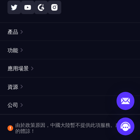
產品
住宅代理
熱門
功能
無限住宅代理
免費代理列表
應用場景
靜態住宅代理
代理檢測工具
靜態數據中心代理
品牌保護
ISP代理
資源
長效ISP代理
市場網頁測試
CroxyProxy
文件
市場研究
網頁擷取 API
免費試用
公司
ProxySite
用戶指南
廣告驗證
SERP API
推廣返利
常見問題解答
由於政策原因，中國大陸暫不提供此項服務。感謝您
爬行和索引
視頻下載 API
企業服務
的體諒！
位置
查看所有使用案例