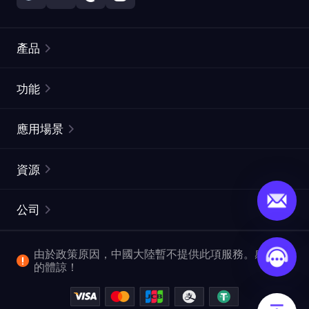
產品
住宅代理
熱門
功能
無限住宅代理
免費代理列表
應用場景
靜態住宅代理
代理檢測工具
靜態數據中心代理
品牌保護
ISP代理
資源
長效ISP代理
市場網頁測試
CroxyProxy
文件
市場研究
網頁擷取 API
免費試用
公司
ProxySite
用戶指南
廣告驗證
SERP API
推廣返利
常見問題解答
由於政策原因，中國大陸暫不提供此項服務。感謝您
爬行和索引
視頻下載 API
企業服務
的體諒！
位置
查看所有使用案例
反洗錢合規計劃
博客