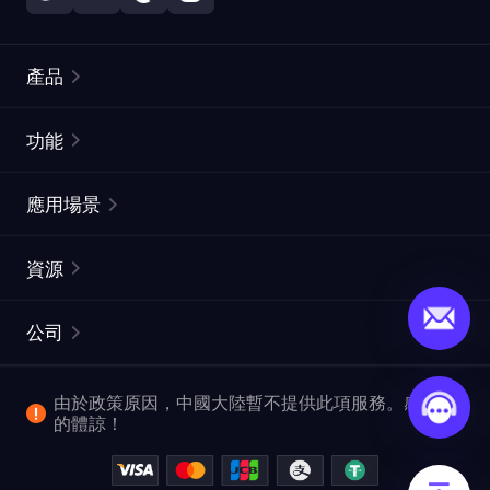
產品
住宅代理
熱門
功能
無限住宅代理
免費代理列表
應用場景
靜態住宅代理
代理檢測工具
靜態數據中心代理
品牌保護
ISP代理
資源
長效ISP代理
市場網頁測試
CroxyProxy
文件
市場研究
網頁擷取 API
免費試用
公司
ProxySite
用戶指南
廣告驗證
SERP API
推廣返利
常見問題解答
由於政策原因，中國大陸暫不提供此項服務。感謝您
爬行和索引
視頻下載 API
企業服務
的體諒！
位置
查看所有使用案例
反洗錢合規計劃
博客