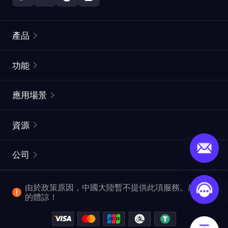
產品
住宅代理
熱門
功能
無限住宅代理
免費代理列表
應用場景
靜態住宅代理
代理檢測工具
靜態數據中心代理
品牌保護
ISP代理
資源
長效ISP代理
市場網頁測試
CroxyProxy
文件
市場研究
網頁擷取 API
免費試用
公司
ProxySite
用戶指南
廣告驗證
SERP API
推廣返利
常見問題解答
由於政策原因，中國大陸暫不提供此項服務。感謝您
爬行和索引
視頻下載 API
企業服務
的體諒！
位置
查看所有使用案例
反洗錢合規計劃
博客