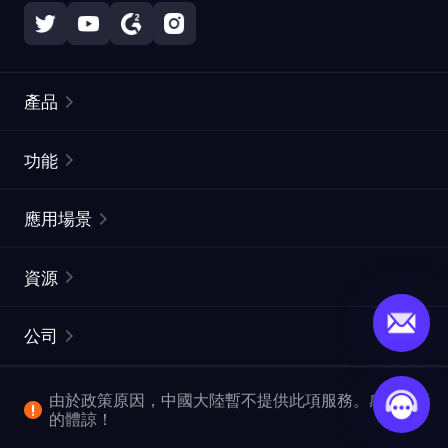
產品
住宅代理
熱門
功能
無限住宅代理
免費代理列表
應用場景
靜態住宅代理
代理檢測工具
靜態數據中心代理
品牌保護
ISP代理
資源
長效ISP代理
市場網頁測試
CroxyProxy
文件
市場研究
網頁擷取 API
免費試用
公司
ProxySite
用戶指南
廣告驗證
SERP API
推廣返利
常見問題解答
由於政策原因，中國大陸暫不提供此項服務。感謝您
爬行和索引
視頻下載 API
企業服務
的體諒！
位置
查看所有使用案例