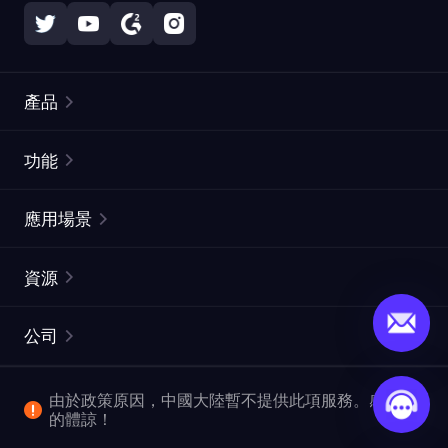
產品
住宅代理
熱門
功能
無限住宅代理
免費代理列表
應用場景
靜態住宅代理
代理檢測工具
靜態數據中心代理
品牌保護
ISP代理
資源
長效ISP代理
市場網頁測試
CroxyProxy
文件
市場研究
網頁擷取 API
免費試用
公司
ProxySite
用戶指南
廣告驗證
SERP API
推廣返利
常見問題解答
由於政策原因，中國大陸暫不提供此項服務。感謝您
爬行和索引
視頻下載 API
企業服務
的體諒！
位置
查看所有使用案例